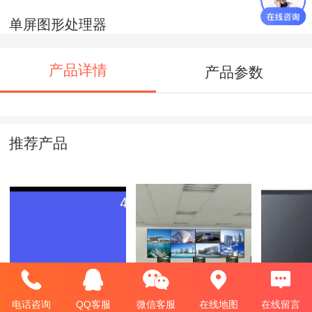
单屏图形处理器
产品详情
产品参数
推荐产品
43寸液晶监视器
55寸液晶拼接屏监
65"液
控显示中心
电话咨询
QQ客服
微信客服
在线地图
在线留言